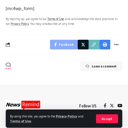
[mc4wp_form]
By signing up, you agree to our
Terms of Use
and acknowledge the data practices in
our
Privacy Policy
. You may unsubscribe at any time.
Facebook
Leave a comment
Follow US
By using this site, you agree to the
Privacy Policy
and
Accept
Terms of Use
.
© 2022 Foxiz News Network. Ruby Design Company. All Rights Reserved.