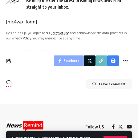
Be keep up! Get the latest breaking news delivered
straight to your inbox.
[mc4wp_form]
By signing up, you agree to our
Terms of Use
and acknowledge the data practices in
our
Privacy Policy
. You may unsubscribe at any time.
Facebook
Leave a comment
Follow US
By using this site, you agree to the
Privacy Policy
and