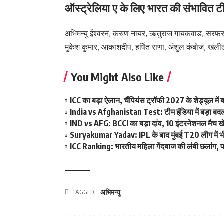
ऑस्ट्रेलिया ए के लिए भारत की संभावित ट
अभिमन्यु ईश्वरन, करुण नायर, ऋतुराज गायकवाड, सरफरा
मुकेश कुमार, आकाशदीप, हर्षित राणा, अंशुल कंबोज, खलील
You Might Also Like
ICC का बड़ा ऐलान, चैंपियंस ट्रॉफी 2027 के शेड्यूल म
India vs Afghanistan Test: टीम इंडिया में बड़ा बदला
IND vs AFG: BCCI का बड़ा दांव, 10 इंटरनेशनल मैच खेलन
Suryakumar Yadav: IPL के बाद मुंबई T20 लीग में भी फ
ICC Ranking: भारतीय महिला गेंदबाज की लंबी छलांग, पह
TAGGED:
अभिमन्यु