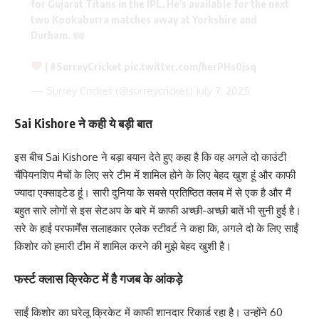
for Gujarat Titans in the IPL. He's available for the next
two Kookaburra matches away at Yorkshire and
Durham.
|
#SurreyCricket
pic.twitter.com/herPHs0jsq
— Surrey Cricket (@surreycricket)
July 7, 2025
Sai Kishore ने कही ये बड़ी बात
इस बीच Sai Kishore ने बड़ा बयान देते हुए कहा है कि वह अगले दो काउंटी
चैंपियनशिप मैचों के लिए सरे टीम में शामिल होने के लिए बेहद खुश हूं और काफी
ज्यादा एक्साइटेड हूं। सारी दुनिया के सबसे प्रतिष्ठित क्लब में से एक है और मैं
बहुत सारे लोगों से इस सेटअप के बारे में काफी अच्छी-अच्छी बातें भी सुनी हुई है।
सरे के हाई परफार्मेंस सलाहकार एलेक स्टीवर्ट ने कहा कि, अगले दो के लिए साईं
किशोर को हमारी टीम में शामिल करने की मुझे बेहद खुशी है।
फर्स्ट क्लास क्रिकेट में है गजब के आंकड़े
साईं किशोर का घरेलू क्रिकेट में काफी शानदार रिकार्ड रहा है। उन्होंने 60