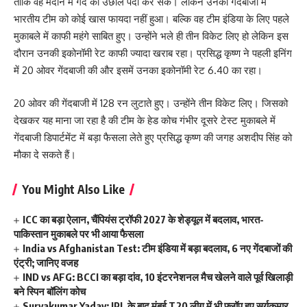
ताकि वह मैदान में गेंद की उछाल पैदा कर सके। लेकिन उनकी गेंदबाजी में
भारतीय टीम को कोई खास फायदा नहीं हुआ। बल्कि वह टीम इंडिया के लिए पहले
मुकाबले में काफी महंगे साबित हुए। उन्होंने भले ही तीन विकेट लिए हो लेकिन इस
दौरान उनकी इकोनॉमी रेट काफी ज्यादा खराब रहा। प्रसिद्ध कृष्ण ने पहली इनिंग
में 20 ओवर गेंदबाजी की और इसमें उनका इकोनॉमी रेट 6.40 का रहा।
20 ओवर की गेंदबाजी में 128 रन लुटाते हुए। उन्होंने तीन विकेट लिए। जिसको
देखकर यह माना जा रहा है की टीम के हेड कोच गंभीर दूसरे टेस्ट मुकाबले में
गेंदबाजी डिपार्टमेंट में बड़ा फैसला लेते हुए प्रसिद्ध कृष्ण की जगह अशदीप सिंह को
मौका दे सकते हैं।
You Might Also Like
ICC का बड़ा ऐलान, चैंपियंस ट्रॉफी 2027 के शेड्यूल में बदलाव, भारत-
पाकिस्तान मुकाबले पर भी आया फैसला
India vs Afghanistan Test: टीम इंडिया में बड़ा बदलाव, 6 नए गेंदबाजों की
एंट्री; जानिए वजह
IND vs AFG: BCCI का बड़ा दांव, 10 इंटरनेशनल मैच खेलने वाले पूर्व खिलाड़ी
बने स्पिन बॉलिंग कोच
Suryakumar Yadav: IPL के बाद मुंबई T20 लीग में भी फ्लॉप हुए सूर्यकुमार