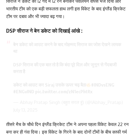
सिराज ने डकेट को 12 गेंद में 12 रन बनाकर पवेलियन वापस भेज दिया और
भारतीय टीम को एक बड़ी सफलता हाथ लगी इस विकेट के बाद इंग्लैंड क्रिकेट
टीम पर दबाव और भी ज्यादा बढ़ गया।
DSP सीराज ने बेन डकेट को दिखाई आंखे :
बेन डकेट को आउट करने के बाद मोहम्मद सिराज का जोश देखने लायक
था
DSP सिराज की एक बात तो है कि बंदा पूरे दिल और जुनून से गेंदबाजी
करता है
डकेट को आउट कर Siraj उसके ऊपर चढ़ बैठा
#INDvsENG
#ENGvIND
pic.twitter.com/zN1ecPhtRx
— Abhay Pratap Singh (बहुत सरल हूं) (@IAbhay_Pratap)
July 13, 2025
तीसरे मैच के चौथे दिन इंग्लैंड क्रिकेट टीम ने अपना पहला विकेट केवल 22 रन
बना कर ही गंवा दिया। इस विकेट के गिरने के बाद दोनों टीमों के बीच काफी गर्म