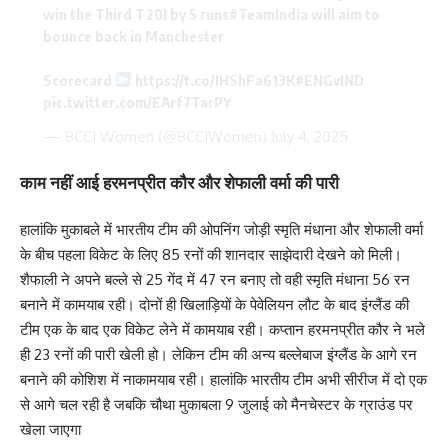
win the Third T20I by 5 runs
#TeamIndia
will aim to
bounce back in Manchester
Scorecard
https://t.co/lHShFa613K
#ENGvIND
pic.twitter.com/EArf7TarPY
— BCCI Women (@BCCIWomen)
July 4, 2025
काम नहीं आई हरमनप्रीत कौर और शेफाली वर्मा की पारी
हालांकि मुकाबले में भारतीय टीम की ओपनिंग जोड़ी स्मृति मंधाना और शेफाली वर्मा
के बीच पहला विकेट के लिए 85 रनों की शानदार साझेदारी देखने को मिली।
शैफाली ने अपने बल्ले से 25 गेंद में 47 रन बनाए तो वही स्मृति मंधाना 56 रन
बनाने में कामयाब रही। दोनों ही खिलाड़ियों के पेवेलियन लौट के बाद इंग्लैंड की
टीम एक के बाद एक विकेट लेने में कामयाब रही। कप्तान हरमनप्रीत कौर ने भले
ही 23 रनों की पारी खेली हो। लेकिन टीम की अन्य बल्लेबाज इंग्लैंड के आगे रन
बनाने की कोशिश में नाकामयाब रही। हालांकि भारतीय टीम अभी सीरीज में दो एक
से आगे चल रही है जबकि चौथा मुकाबला 9 जुलाई को मैनचेस्टर के ग्राउंड पर
खेला जाएगा