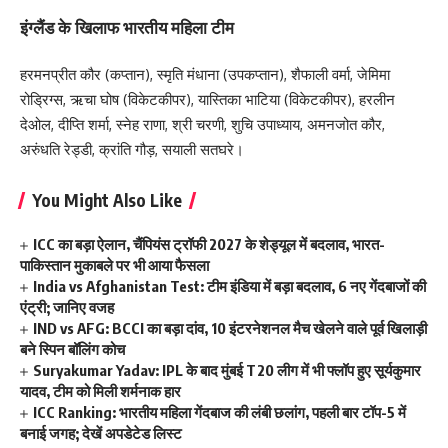
इंग्लैंड के खिलाफ भारतीय महिला टीम
हरमनप्रीत कौर (कप्तान), स्मृति मंधाना (उपकप्तान), शैफाली वर्मा, जेमिमा
रोड्रिग्स, ऋचा घोष (विकेटकीपर), यास्तिका भाटिया (विकेटकीपर), हरलीन
देओल, दीप्ति शर्मा, स्नेह राणा, श्री चरणी, शुचि उपाध्याय, अमनजोत कौर,
अरुंधति रेड्डी, क्रांति गौड़, सयाली सतघरे।
You Might Also Like
ICC का बड़ा ऐलान, चैंपियंस ट्रॉफी 2027 के शेड्यूल में बदलाव, भारत-
पाकिस्तान मुकाबले पर भी आया फैसला
India vs Afghanistan Test: टीम इंडिया में बड़ा बदलाव, 6 नए गेंदबाजों की
एंट्री; जानिए वजह
IND vs AFG: BCCI का बड़ा दांव, 10 इंटरनेशनल मैच खेलने वाले पूर्व खिलाड़ी
बने स्पिन बॉलिंग कोच
Suryakumar Yadav: IPL के बाद मुंबई T20 लीग में भी फ्लॉप हुए सूर्यकुमार
यादव, टीम को मिली शर्मनाक हार
ICC Ranking: भारतीय महिला गेंदबाज की लंबी छलांग, पहली बार टॉप-5 में
बनाई जगह; देखें अपडेटेड लिस्ट