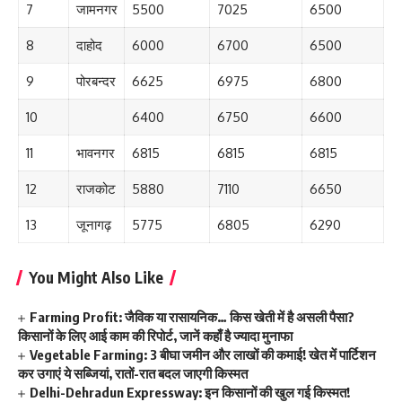
7
जामनगर
5500
7025
6500
8
दाहोद
6000
6700
6500
9
पोरबन्दर
6625
6975
6800
10
6400
6750
6600
11
भावनगर
6815
6815
6815
12
राजकोट
5880
7110
6650
13
जूनागढ़
5775
6805
6290
You Might Also Like
Farming Profit: जैविक या रासायनिक… किस खेती में है असली पैसा?
किसानों के लिए आई काम की रिपोर्ट, जानें कहाँ है ज्यादा मुनाफा
Vegetable Farming: 3 बीघा जमीन और लाखों की कमाई! खेत में पार्टिशन
कर उगाएं ये सब्जियां, रातों-रात बदल जाएगी किस्मत
Delhi-Dehradun Expressway: इन किसानों की खुल गई किस्मत!