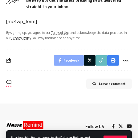
Be keep up! Get the latest breaking news delivered
straight to your inbox.
[mc4wp_form]
By signing up, you agree to our
Terms of Use
and acknowledge the data practices in
our
Privacy Policy
. You may unsubscribe at any time.
Facebook
Leave a comment
Follow US
By using this site, you agree to the
Privacy Policy
and