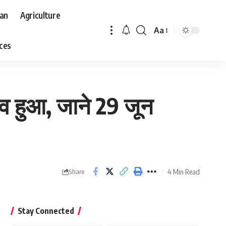
aan
Agriculture
Aa
Font
aces
Resizer
व हुआ, जाने 29 जून
4 Min Read
Share
Stay Connected