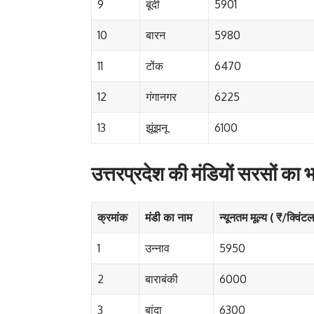
9
बूंदी
5901
10
बारन
5980
11
टोंक
6470
12
गंगानगर
6225
13
झूंझनू
6100
उत्तरप्रदेश की मंडियों सरसों का 
क्रमांक
मंडी का नाम
न्यूनतम मूल्य ( ₹/क्विंट
1
उन्नाव
5950
2
बाराबंकी
6000
3
बांदा
6300