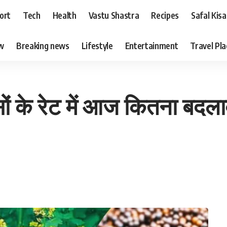
ort
Tech
Health
Vastu Shastra
Recipes
Safal Kis
ew
Breaking news
Lifestyle
Entertainment
Travel Pl
ं के रेट में आज कितना बदला