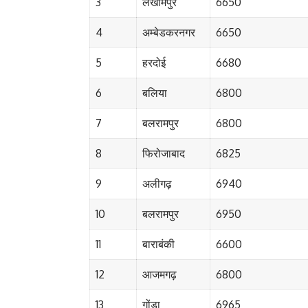
3
लखीमपुर
6650
4
अम्बेडकरनगर
6650
5
हरदोई
6680
6
बलिया
6800
7
बलरामपुर
6800
8
फिरोजाबाद
6825
9
अलीगढ़
6940
10
बलरामपुर
6950
11
बाराबंकी
6600
12
आजमगढ़
6800
13
गोंडा
6965