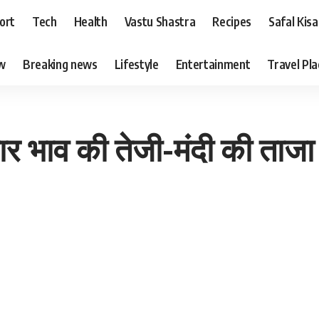
ort
Tech
Health
Vastu Shastra
Recipes
Safal Kis
ew
Breaking news
Lifestyle
Entertainment
Travel Pl
 भाव की तेजी-मंदी की ताजा र