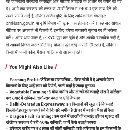
यह जानकारी सरकारी वेबसाइट और मीडिया रिपोर्ट्स के आधार पर तैयार की गई
है। अभी तक सरकार की तरफ से 20वीं किस्त में ₹4000 एक साथ देने की
खबर सामने आई है, लेकिन अंतिम पुष्टि के लिए आधिकारिक वेबसाइट
pmkisan.gov.in या कृषि विभाग की सूचना का इंतजार करें। कई बार सोशल
मीडिया पर अफवाहें भी फैलती हैं, इसलिए हमेशा सरकारी सूचना पर ही भरोसा
करें। अगर आप पात्र हैं, e-KYC पूरा कर चुके हैं और आपके दस्तावेज सही हैं,
तो आपको किस्त जरूर मिलेगी। योजना पूरी तरह असली (Real) है, लेकिन
किसी भी फर्जी कॉल, मैसेज या लिंक से सावधान रहें।
You Might Also Like
Farming Profit: जैविक या रासायनिक… किस खेती में है असली पैसा?
किसानों के लिए आई काम की रिपोर्ट, जानें कहाँ है ज्यादा मुनाफा
Vegetable Farming: 3 बीघा जमीन और लाखों की कमाई! खेत में पार्टिशन
कर उगाएं ये सब्जियां, रातों-रात बदल जाएगी किस्मत
Delhi-Dehradun Expressway: इन किसानों की खुल गई किस्मत!
दिल्ली-देहरादून एक्सप्रेसवे के किनारे जमीन है तो घर में बरसेगा पैसा ही पैसा
Dragon Fruit Farming: कम खर्च में लाखों की कमाई! ड्रैगन फ्रूट की
खेती पर सरकार दे रही 40% सब्सिडी, जानें कैसे उठाएं फायदा
ट्रैक्टर खरीद पर ₹3 लाख की सीधी सब्सिडी! यूपी-हरियाणा के इन किसानों के