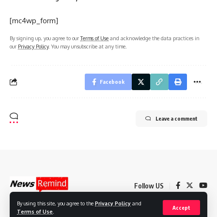
[mc4wp_form]
By signing up, you agree to our
Terms of Use
and acknowledge the data practices in
our
Privacy Policy
. You may unsubscribe at any time.
Facebook
Leave a comment
Follow US
By using this site, you agree to the
Privacy Policy
and
Accept
Terms of Use
.
© 2022 Foxiz News Network. Ruby Design Company. All Rights Reserved.