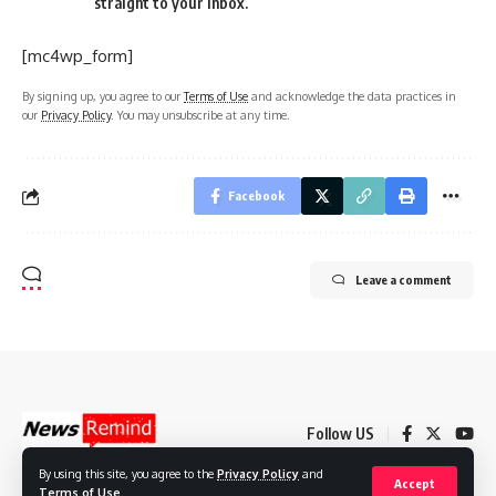
straight to your inbox.
[mc4wp_form]
By signing up, you agree to our
Terms of Use
and acknowledge the data practices in
our
Privacy Policy
. You may unsubscribe at any time.
Facebook
Leave a comment
Follow US
By using this site, you agree to the
Privacy Policy
and
Accept
Terms of Use
.