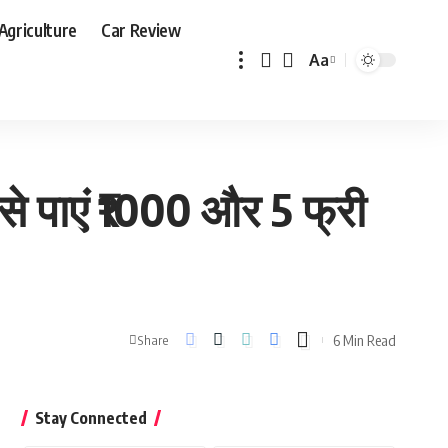
Agriculture
Car Review
Aa
Font
Resizer
े पाएं ₹1000 और 5 फ्री
6 Min Read
Share
Stay Connected