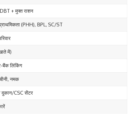
 DBT + मुफ्त राशन
, प्राथमिकता (PHH), BPL, SC/ST
परिवार
ते में)
बैंक लिंकिंग
, चीनी, नमक
शन दुकान/CSC सेंटर
ारें