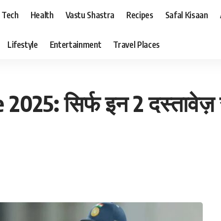
Tech
Health
Vastu Shastra
Recipes
Safal Kisaan
Lifestyle
Entertainment
Travel Places
25: सिर्फ इन 2 दस्तावेज़ स