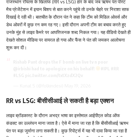
राजस्थान रॉयल्स के खिलाफ (RR vs LSG) हार के बाद जब ऋषभ पंत पोस्ट
मैच प्रेजेंटेशन में इयान बिशप से बात करने पहुंचे तो उनके चेहरे पर निराशा साफ
दिखाई दे रही थी। बातचीत के दौरान पंत ने कहा कि टीम को मिडिल ओवर्स और
डेथ ओवरों में कुछ रन कम रह गए। इसी दौरान अपनी टीम का बचाव करते हुए
उनके मुंह से लाइव कैमरे पर आपत्तिजनक शब्द निकल गया। यह वीडियो देखते ही
देखते सोशल मीडिया पर वायरल हो गया और फैंस ने पंत की जमकर आलोचना
शुरू कर दी।
Rishab Pant drops the F bomb on live tv n poor
@irbishi
had to apologize on his behalf!
#IPL
#RR
#LSG
pic.twitter.com/txtXzdX2Qv
— Kunal S (@folkindesi)
May 19, 2026
RR vs LSG: बीसीसीआई ले सकती है बड़ा एक्शन
लाइव ब्रॉडकास्ट के दौरान अभद्र भाषा का इस्तेमाल आईपीएल कोड ऑफ
कंडक्ट का उल्लंघन माना जाता है। ऐसे में माना जा रहा है कि बीसीसीआई ऋषभ
पंत पर बड़ा जुर्माना लगा सकती है। कुछ रिपोर्ट्स में यह भी दावा किया जा रहा है