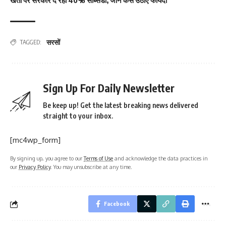
खेती पर सरकार दे रही 40% सब्सिडी, जानें कैसे उठाएं फायदा
सरसों
TAGGED:
Sign Up For Daily Newsletter
Be keep up! Get the latest breaking news delivered
straight to your inbox.
[mc4wp_form]
By signing up, you agree to our
Terms of Use
and acknowledge the data practices in
our
Privacy Policy
. You may unsubscribe at any time.
Facebook