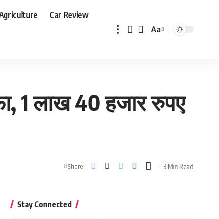
Agriculture
Car Review
Aa
Font
Resizer
फा, 1 लाख 40 हजार रुपए
3 Min Read
Share
Stay Connected