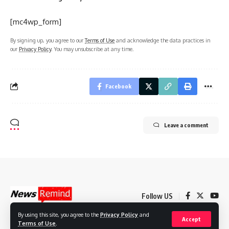
[mc4wp_form]
By signing up, you agree to our
Terms of Use
and acknowledge the data practices in
our
Privacy Policy
. You may unsubscribe at any time.
Facebook
Leave a comment
Follow US
By using this site, you agree to the
Privacy Policy
and
Accept
Terms of Use
.
© 2022 Foxiz News Network. Ruby Design Company. All Rights Reserved.