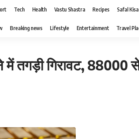
ort
Tech
Health
Vastu Shastra
Recipes
Safal Kis
ew
Breaking news
Lifestyle
Entertainment
Travel Pl
 में तगड़ी गिरावट, 88000 से