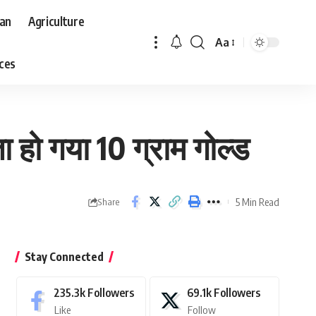
aan
Agriculture
Aa
Font
aces
Resizer
 हो गया 10 ग्राम गोल्ड
5 Min Read
Share
Stay Connected
235.3k
Followers
69.1k
Followers
Like
Follow