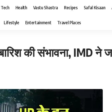
Tech
Health
Vastu Shastra
Recipes
Safal Kisaan
Lifestyle
Entertainment
Travel Places
 बारिश की संभावना, IMD ने ज