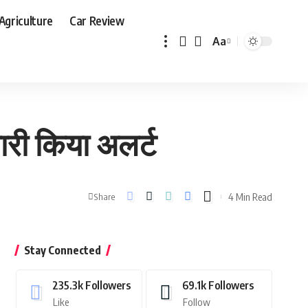
Agriculture
Car Review
Aa
Font
Resizer
ारी किया अलर्ट
4 Min Read
Share
Stay Connected
235.3k
Followers
69.1k
Followers
Like
Follow