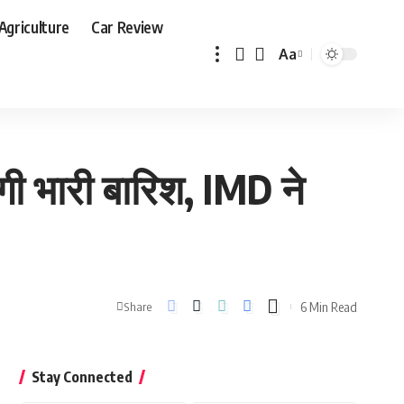
Agriculture
Car Review
Aa
Font
Resizer
गी भारी बारिश, IMD ने
6 Min Read
Share
Stay Connected