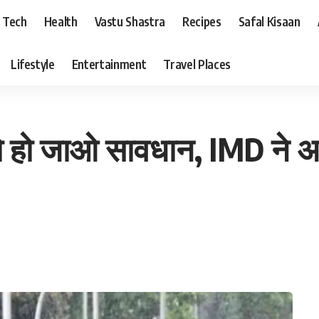
Tech
Health
Vastu Shastra
Recipes
Safal Kisaan
Lifestyle
Entertainment
Travel Places
ो हो जाओ सावधान, IMD ने अ