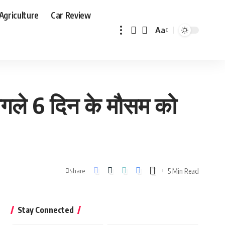
Agriculture
Car Review
Aa
Font
Resizer
गले 6 दिन के मौसम को
5 Min Read
Share
Stay Connected