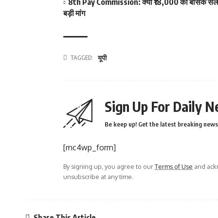
8th Pay Commission: क्या ₹18,000 की बेसिक सैलरी ब
बड़ी मांग
TAGGED:
यूपी
Sign Up For Daily N
Be keep up! Get the latest breaking news 
[mc4wp_form]
By signing up, you agree to our
Terms of Use
and ackn
unsubscribe at any time.
Share This Article