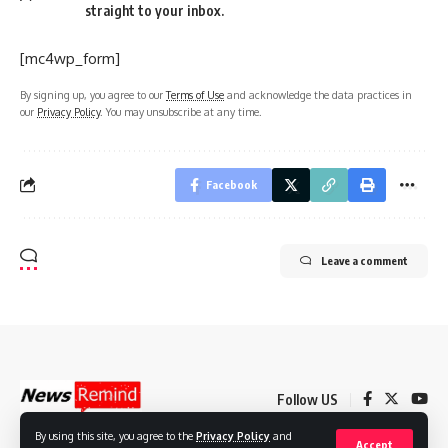
straight to your inbox.
[mc4wp_form]
By signing up, you agree to our
Terms of Use
and acknowledge the data practices in
our
Privacy Policy
. You may unsubscribe at any time.
Facebook
Leave a comment
Follow US
By using this site, you agree to the
Privacy Policy
and
Accept