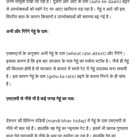
उनमें मायूसी देखी जा रही है। दूसरी ओर आटे के दाम (aate ke daam) बढ़ने
से उपभोक्ताओं को महंगे रेट पर आटा खरीदना पड़ रहा है। गेहूं व आटे की इस
विपरीत चाल के कारण किसानों व उपभोक्ताओं की समस्या बढ़ गई है।
अभी और गिरेंगे गेहूं के दाम-
एक्सपर्ट्स के अनुसार अभी गेहूं के दाम (wheat rate altest) और गिरेंगे।
इसका कारण है कि इस बार सरकार के पास गेहूं का पर्याप्त स्टॉक है। जैसे ही गेहूं
की किल्लत होती है तो सरकार से बाजार में सस्ते रेट में गेहूं उपलब्ध करा सकती
है। इस कारण गेहूं के दाम (gehu ka rate) बढ़ने के बजाय गिरने के ही चांस
हैं।
एमएसपी से नीचे भी है कई जगह गेहूं का भाव-
देशभर की विभिन्न मंडियों (mandi bhav today) में गेहूं के दाम एमएसपी से
नीचे भी चल रहे हैं। हालांकि यह गेहूं का न्यूनतम रेट है। इसमें भी खराब गुणवत्ता
वाला गेहूं एमएसपी से नीचे के भाव पर खरीदा जा रहा है। हालांकि गेहूं का