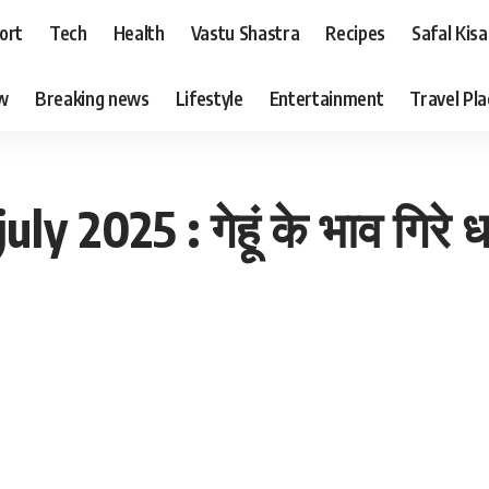
ort
Tech
Health
Vastu Shastra
Recipes
Safal Kis
ew
Breaking news
Lifestyle
Entertainment
Travel Pl
y 2025 : गेहूं के भाव गिरे धड