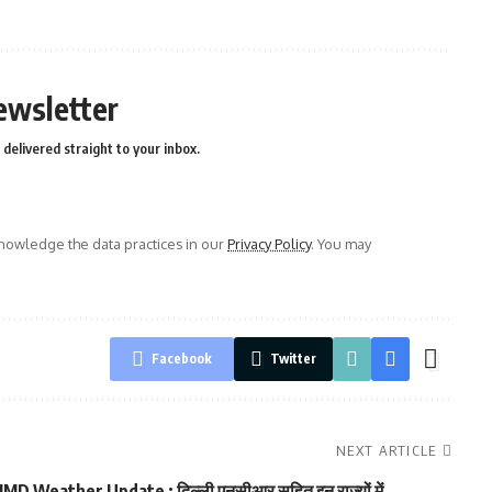
ewsletter
delivered straight to your inbox.
owledge the data practices in our
Privacy Policy
. You may
Facebook
Twitter
NEXT ARTICLE
IMD Weather Update : दिल्ली एनसीआर सहित इन राज्यों में