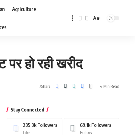
aan
Agriculture
Aa
Font
aces
Resizer
ट पर हो रही खरीद
4 Min Read
Share
Stay Connected
235.3k
Followers
69.1k
Followers
Like
Follow