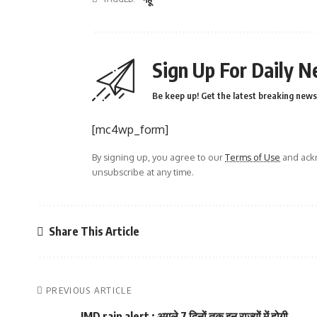
Sign Up For Daily N
Be keep up! Get the latest breaking news 
[mc4wp_form]
By signing up, you agree to our
Terms of Use
and ackn
unsubscribe at any time.
Share This Article
PREVIOUS ARTICLE
IMD rain alert : अगले 7 दिनों तक इन राज्यों में होगी