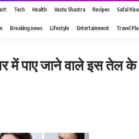
ort
Tech
Health
Vastu Shastra
Recipes
Safal Kis
ew
Breaking news
Lifestyle
Entertainment
Travel Pl
र में पाए जाने वाले इस तेल 