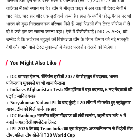
भारतीय टीम इस समय वर्ल्ड टेस्ट चैंपियनशिप (WTC) 2025-27 की अंक
तालिका में छठे स्थान पर है। टीम ने मौजूदा चक्र में अब तक नौ टेस्ट मैचों में
चार जीत, चार हार और एक ड्रॉ दर्ज किया है। हाल के वर्षों में घरेलू मैदान पर भी
भारत को कुछ निराशाजनक परिणाम मिले हैं, जहां पिछली तीन टेस्ट सीरीज में से
दो में उसे हार का सामना करना पड़ा। ऐसे में बीसीसीआई (IND vs AFG) को
उम्मीद है कि साईराज बहुतुले की विशेषज्ञता टीम के स्पिन विभाग को नई मजबूती
देगी और आने वाले टेस्ट मुकाबलों में बेहतर प्रदर्शन देखने को मिलेगा।
You Might Also Like
ICC का बड़ा ऐलान, चैंपियंस ट्रॉफी 2027 के शेड्यूल में बदलाव, भारत-
पाकिस्तान मुकाबले पर भी आया फैसला
India vs Afghanistan Test: टीम इंडिया में बड़ा बदलाव, 6 नए गेंदबाजों की
एंट्री; जानिए वजह
Suryakumar Yadav: IPL के बाद मुंबई T20 लीग में भी फ्लॉप हुए सूर्यकुमार
यादव, टीम को मिली शर्मनाक हार
ICC Ranking: भारतीय महिला गेंदबाज की लंबी छलांग, पहली बार टॉप-5 में
बनाई जगह; देखें अपडेटेड लिस्ट
IPL 2026 के बाद Team India का पूरा शेड्यूल: अफगानिस्तान से भिड़ेगी मेंस
टीम, महिला टीम खेलेगी T20 World Cup