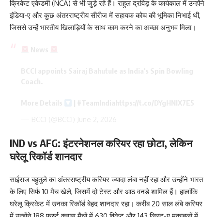
क्रिकेट एकेडमी (NCA) से भी जुड़े रहे हैं। राहुल द्रविड़ के कार्यकाल में उन्होंने
इंडिया-ए और कुछ अंतरराष्ट्रीय सीरीज में सहायक कोच की भूमिका निभाई थी,
जिससे उन्हें भारतीय खिलाड़ियों के साथ काम करने का अच्छा अनुभव मिला।
News
BCCI appoints Sairaj Bahutule as India's Spin Bowling
Coach.
More Details
|
#TeamIndia
https://t.co/DYgHNIX7E5
— BCCI (@BCCI)
June 2, 2026
IND vs AFG: इंटरनेशनल करियर रहा छोटा,
लेकिन
घरेलू रिकॉर्ड शानदार
साईराज बहुतुले का अंतरराष्ट्रीय करियर ज्यादा लंबा नहीं रहा और उन्होंने भारत
के लिए सिर्फ 10 मैच खेले, जिसमें दो टेस्ट और आठ वनडे शामिल हैं। हालांकि
घरेलू क्रिकेट में उनका रिकॉर्ड बेहद शानदार रहा। करीब 20 साल लंबे करियर
में उन्होंने 188 फर्स्ट क्लास मैचों में 630 विकेट और 143 लिस्ट-ए मुकाबलों में